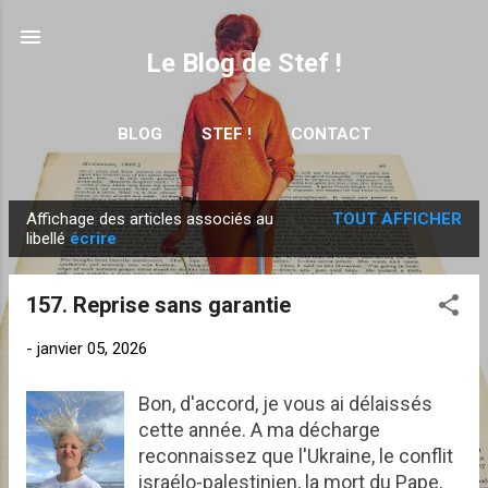
Accéder au contenu principal
Le Blog de Stef !
BLOG
STEF !
CONTACT
Affichage des articles associés au
TOUT AFFICHER
A
libellé
écrire
r
t
157. Reprise sans garantie
i
c
-
janvier 05, 2026
l
e
Bon, d'accord, je vous ai délaissés
cette année. A ma décharge
s
reconnaissez que l'Ukraine, le conflit
israélo-palestinien, la mort du Pape,