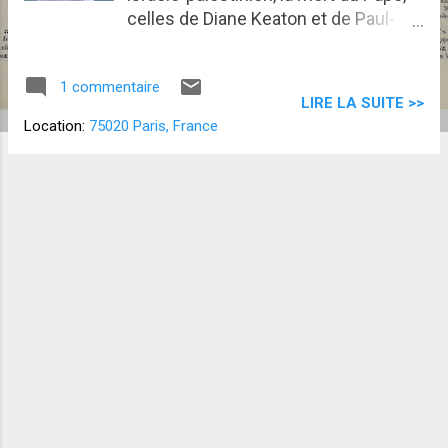
celles de Diane Keaton et de Paul-
Loup Sulitzer, les catastrophes
climatiques, le braquage du Louvre,
1 commentaire
l'attentat de Bondi Beach, sans parler
LIRE LA SUITE >>
de la destitution de Miss Aquitaine,
Location:
75020 Paris, France
ça n'est pas ce qu'il y a de plus
inspirant pour prendre la plume avec
l'élégance, l'humour et la légèreté qui
me caractérisent. J'ai beau y mettre
toute la bonne volonté du monde,
avouez que le monde, lui, n'y a pas
mis beaucoup du sien pour
m'inspirer. Résultat, j’ai fait comme
tout bon premier ministre qui se
respecte, j’ai procrastiné avec
assurance. Pourtant si vous saviez,
dans ma tête, j'écrivais des posts
pleins d'esprit. Piquants, parsemés