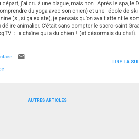
 départ, j'ai cru à une blague, mais non. Après le spa, le
omprendre du yoga avec son chien) et une école de ski
nine (si, si ça existe), je pensais qu'on avait atteint le s
 délire animalier. C’était sans compter le sacro-saint Graa
gTV : la chaîne qui a du chien ! (et désormais du chat). 
s amoureux des animaux peuvent bel et bien débourser d
ros par mois pour abonner leur chien et/ou leur chat à u
aîne de télé, conçue rien que pour lui. Merci Warner Bros
ntaire
LIRE LA SUI
scovery ! À ce prix-là, j’espère que les programmes son
ce
alité et pas juste des rediff' de Lassie, Scooby-Doo ou 
t'Patrouille ! Remarquez, je pensais naïvement qu'avec l
lé, le délire était à son apogée. Grave erreur. Ce n'était que
mmet de l'iceberg. Après quelques recherches (oui j'ai 
mps à perdre, pas la peine de me juger), j'ai découvert au
AUTRES ARTICLES
tour du Web que les amis de nos amies les b...