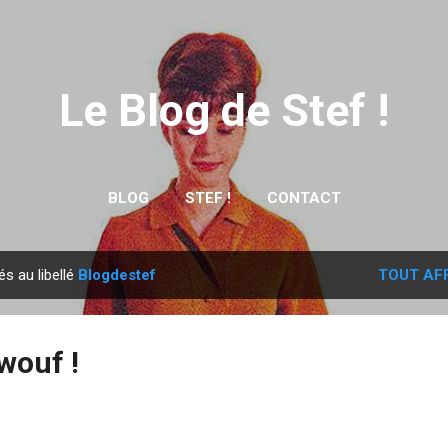
Accéder au contenu principal
Le Blog de Stef !
BLOG
STEF !
CONTACT
és au libellé
Blogdestef
TOUT AF
wouf !