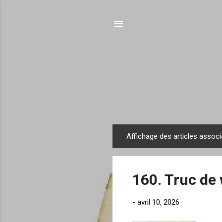
Affichage des articles associ
A
r
t
160. Truc de 
i
c
-
avril 10, 2026
l
e