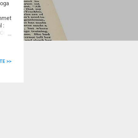
 Doga
ommet
l :
Oui,
ix
ne
.
TE >>
t de
la
a
 le
du