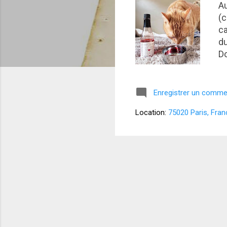
Au
s
(c
ca
du
Do
le
eu
ch
Enregistrer un comme
Di
Location:
75020 Paris, Fran
qu
Pa
té
so
te
dé