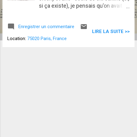
si ça existe), je pensais qu'on avait
atteint le sommet du délire animalier.
C’était sans compter le sacro-saint
Enregistrer un commentaire
Graal : DogTV : la chaîne qui a du
LIRE LA SUITE >>
chien ! (et désormais du chat). Oui,
Location:
75020 Paris, France
les amoureux des animaux peuvent
bel et bien débourser dix euros par
mois pour abonner leur chien et/ou
leur chat à une chaîne de télé,
conçue rien que pour lui. Merci
Warner Bros. Discovery ! À ce prix-là,
j’espère que les programmes sont de
qualité et pas juste des rediff' de
Lassie, Scooby-Doo ou la
Pat'Patrouille ! Remarquez, je
pensais naïvement qu'avec la télé, le
délire était à son apogée. Grave
erreur. Ce n'était que le sommet de