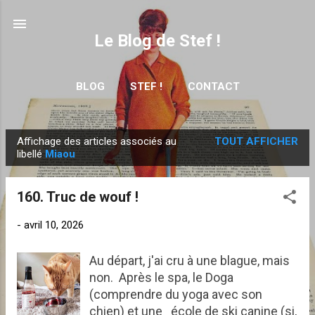
Accéder au contenu principal
Le Blog de Stef !
BLOG
STEF !
CONTACT
Affichage des articles associés au
TOUT AFFICHER
A
libellé
Miaou
r
t
160. Truc de wouf !
i
c
-
avril 10, 2026
l
e
Au départ, j'ai cru à une blague, mais
non. Après le spa, le Doga
s
(comprendre du yoga avec son
chien) et une école de ski canine (si,