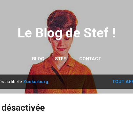
Accéder au contenu principal
Le Blog de Stef !
BLOG
STEF !
CONTACT
és au libellé
Zuckerberg
TOUT AF
 désactivée