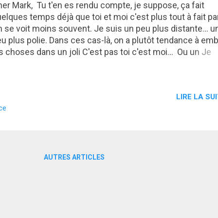
er Mark, Tu t'en es rendu compte, je suppose, ça fait
elques temps déjà que toi et moi c'est plus tout à fait par
 se voit moins souvent. Je suis un peu plus distante... u
u plus polie. Dans ces cas-là, on a plutôt tendance à emb
s choses dans un joli C'est pas toi c'est moi... Ou un Je
éfère qu'on reste amis... Mais je n'ai pas envie de faire jol
rk. Le problème c'est bel et bien toi, pas moi. Toi et tes
uveaux potes foireux. Et puis très honnêtement, je n'ai 
LIRE LA SUI
ès envie qu'on reste amis, même après toutes ces anné
ce
and je t'ai connu, t'étais sur Facebook. Cétait sympa, on
ssait du bon temps tous les deux. Tu me présentais des
tes... On jouait à Farmville ... Tu pensais à mon anniversair
 m'invitais à des concerts et des soirées sympas... Je te
rlais de mes soirées raclettes entre copines... De mes
AUTRES ARTICLES
ectacles... On s'échangeait des petits mots doux... Trop 
 passer le week-end...