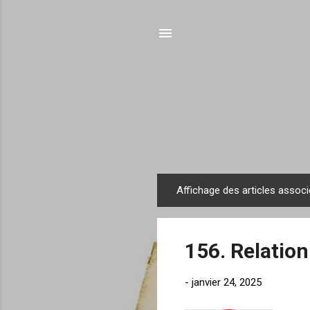
Affichage des articles associ
A
r
t
156. Relation
i
c
-
janvier 24, 2025
l
e