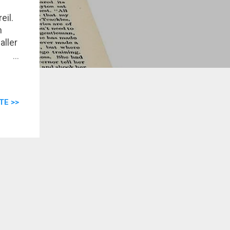
eil.
n
aller
i,
pas
TE >>
es.
e...
hâte