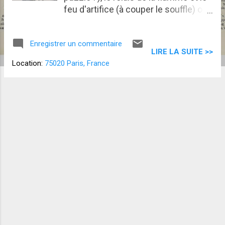
feu d'artifice (à couper le souffle) on
peut dire que l'amuse-bouche était
pas dégueu... Mais maintenant on
Enregistrer un commentaire
entre dans le vif du sujet, ça rigole
LIRE LA SUITE >>
plus : Athlètes, faites chauffer les
Location:
75020 Paris, France
baskets, c'est l'heure de la compète !
Cent ans qu'on attendait le retour de
la grande bamboche du sport. A la
salle, entre deux abdos et trois
développés couchés - laborieux pour
ma part - on se réjouit avec les
copains. On est comme des gosses
dans une cour de récré : "Tu vas voir
quoi, toi ?" Il y a huit jours, gagnée par
l'euphorie, j'étais prête à aller faire
une bombe dans la Seine avec Anne
et Tony pour célébrer l'évènement,
mais les baigneurs du dimanche