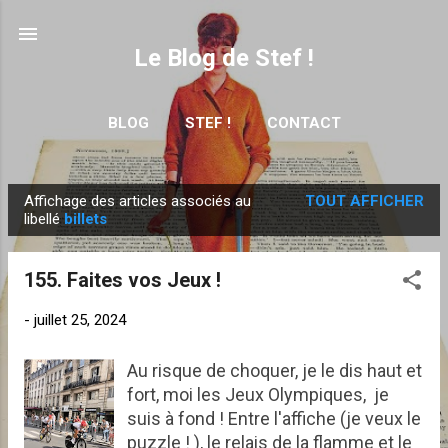
Accéder au contenu principal
Le Blog de Stef !
BLOG
STEF !
CONTACT
Affichage des articles associés au
TOUT AFFICHER
A
libellé
billets
r
t
155. Faites vos Jeux !
i
c
-
juillet 25, 2024
l
e
Au risque de choquer, je le dis haut et
fort, moi les Jeux Olympiques, je
s
suis à fond ! Entre l'affiche (je veux le
puzzle ! ), le relais de la flamme et le