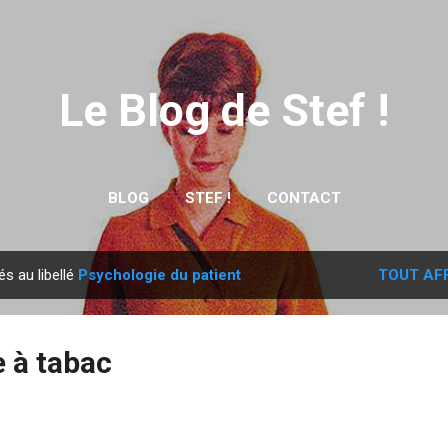
Accéder au contenu principal
Le Blog de Stef !
BLOG
STEF !
CONTACT
és au libellé
Psychologie du patient
TOUT AF
 à tabac