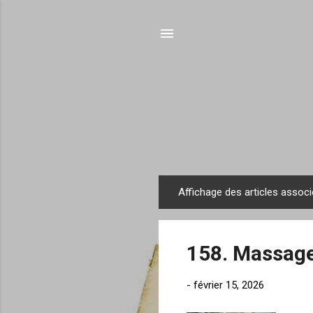
Affichage des articles associ
A
r
t
158. Massage
i
c
-
février 15, 2026
l
e