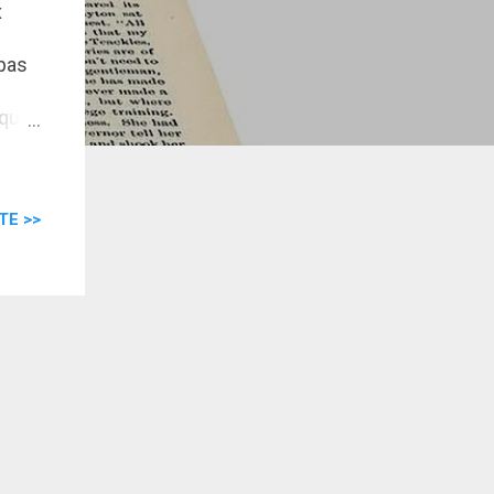
x
 pas
lque
 être
ais
TE >>
ne
ce
, je
ation
ous