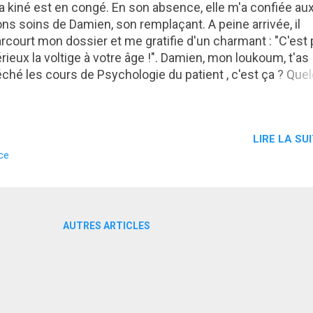
 kiné est en congé. En son absence, elle m'a confiée au
ns soins de Damien, son remplaçant. A peine arrivée, il
rcourt mon dossier et me gratifie d'un charmant : "C'est
rieux la voltige à votre âge !". Damien, mon loukoum, t'as
ché les cours de Psychologie du patient , c'est ça ? Que
ose me dit que toi, moi et ton tatouage dragon, on va pas
pains. C'est déjà pas une sinécure de venir me faire
sloquer le poignet trois fois par semaine alors j'apprécier
LIRE LA SUI
e tu m’épargnes les réflexions gériatriques. Déjà que je 
ce
is pas au mieux côté souplesse, je peux te garantir que 
est pas le meilleur moyen de me détendre. Naturellement
rde mes brillantes réflexions pour moi. Au lieu de ça, je
mule un rire minable que Damien prend pour une confirm
 ses talents d'humoriste. Erreur fatale. Mais je n'ai pas le
AUTRES ARTICLES
emps de mesurer les conséquences de ma bêtise que n
us asseyons face à face, autour d...