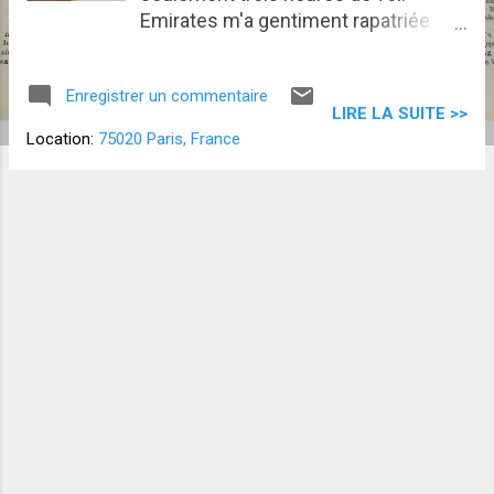
Emirates m'a gentiment rapatriée
chez moi, fissa. Comme un vieux
colis Amazon non réclamé. Retour à
Enregistrer un commentaire
la case départ, ne passez par la case
LIRE LA SUITE >>
Chance, ne touchez pas les 20 000.
Location:
75020 Paris, France
Six heures de vol. Express les
vacances. Bon... J'ai pu voir One
battle after another. A posteriori, un
titre pareil, j'aurais dû me méfier. Si
j'avais regardé On se calme et on boit
frais à Saint-Tropez , peut-être que je
n'en serais pas là. Une bataille après
l’autre ? Niveau présage, ça tient du
chat noir qui éclate un miroir sous
une échelle ! J'étais en train d'hésiter
entre le café et le jus de tomate - la
boisson tendance en classe éco -
quand le commandant de bord a