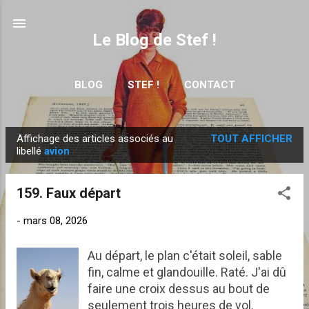
Accéder au contenu principal
Le Blog de Stef !
BLOG
STEF !
CONTACT
Affichage des articles associés au
TOUT AFFICHER
A
libellé
avion
r
t
159. Faux départ
i
c
-
mars 08, 2026
l
e
Au départ, le plan c'était soleil, sable
fin, calme et glandouille. Raté. J'ai dû
s
faire une croix dessus au bout de
seulement trois heures de vol.