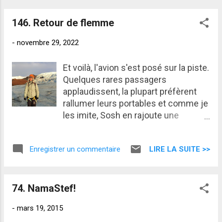
postillonné un truc un peu trop près
du micro. Personne n'a rien compris
146. Retour de flemme
mais dans le doute, j'ai remis ma
ceinture. Des turbulences sans
-
novembre 29, 2022
doute. L'hô...
Et voilà, l'avion s'est posé sur la piste.
Quelques rares passagers
applaudissent, la plupart préfèrent
rallumer leurs portables et comme je
les imite, Sosh en rajoute une
couche et me rappelle qu'il est
l'heure de revenir sur terre. Pas de
LIRE LA SUITE >>
Enregistrer un commentaire
doute, ma parenthèse islandaise est
bel et bien terminée. Pour autant,
contrairement aux autres passagers
du vol TO4409 en provenance de
74. NamaStef!
Keflavik, je ne me dépêche pas de
-
mars 19, 2015
récupérer mes affaires. Encore